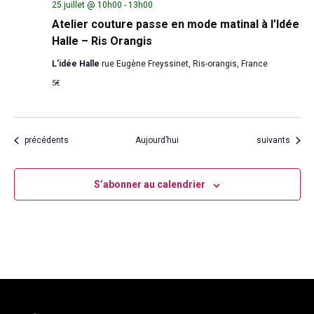
25 juillet @ 10h00
-
13h00
Atelier couture passe en mode matinal à l’Idée
Halle – Ris Orangis
L'idée Halle
rue Eugène Freyssinet, Ris-orangis, France
5€
Évènements
Évènements
précédents
Aujourd’hui
suivants
S’abonner au calendrier