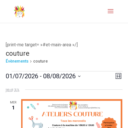
[print-me target= »#et-main-area »/]
couture
Évènements
couture
Évènements
Naviga
Navi
01/07/2026
 - 
08/08/2026
Liste
de
par
Sélectionnez
juillet 2026
vues
une
consul
Évèn
date.
MER
1