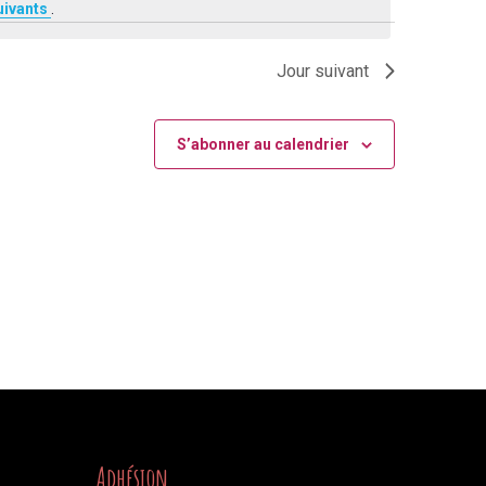
Évènement
uivants
.
Jour suivant
S’abonner au calendrier
Adhésion