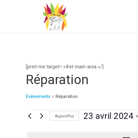
[print-me target= »#et-main-area »/]
Réparation
Évènements
Réparation
Évènements
23 avril 2024
Aujourd’hui
for
Sélectionnez
23
une