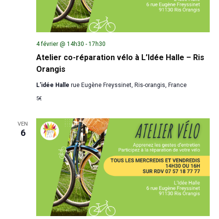
4 février @ 14h30
-
17h30
Atelier co-réparation vélo à L’Idée Halle – Ris
Orangis
L'idée Halle
rue Eugène Freyssinet, Ris-orangis, France
5€
VEN
6