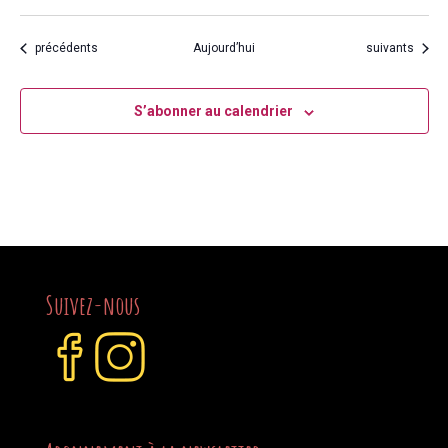
Évènements
Évènements
précédents
Aujourd’hui
suivants
S’abonner au calendrier
Suivez-nous