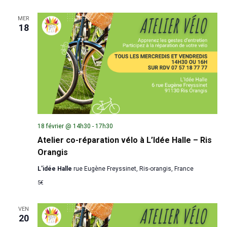
MER
18
18 février @ 14h30
-
17h30
Atelier co-réparation vélo à L’Idée Halle – Ris
Orangis
L'idée Halle
rue Eugène Freyssinet, Ris-orangis, France
5€
VEN
20