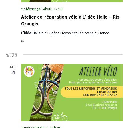
27 février @ 14h30
-
17h30
Atelier co-réparation vélo à L’Idée Halle – Ris
Orangis
L'idée Halle
rue Eugène Freyssinet, Ris-orangis, France
5€
mars 2026
MER
4
4 mars @ 14h30
-
17h30