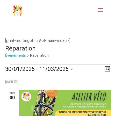
[print-me target= »#et-main-area »/]
Réparation
Évènements
Réparation
Évènements
Naviga
Navi
30/01/2026
 - 
11/03/2026
Liste
de
par
Sélectionnez
janvier 2026
vues
une
consul
Évèn
date.
VEN
30