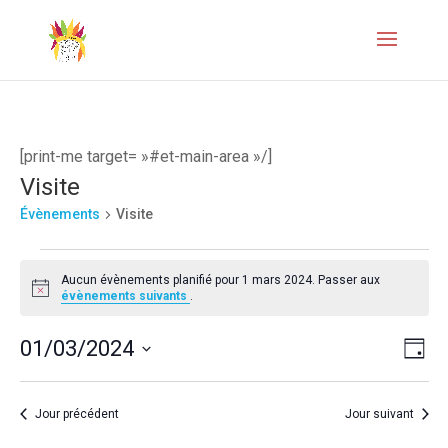
[print-me target= »#et-main-area »/]
Visite
Évènements
Visite
Évènements
Aucun évènements planifié pour 1 mars 2024. Passer aux
for
Notice
évènements suivants
.
1
Naviga
Navi
01/03/2024
Jour
mars
de
par
Sélectionnez
2024
vues
une
consul
Jour précédent
Jour suivant
Évèn
date.