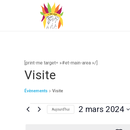
[print-me target= »#et-main-area »/]
Visite
Évènements
Visite
Évènements
2 mars 2024
Aujourd’hui
for
Sélectionnez
2
une