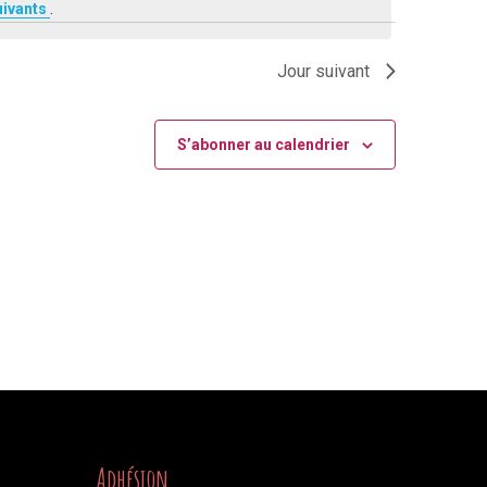
Évènement
uivants
.
Jour suivant
S’abonner au calendrier
Adhésion