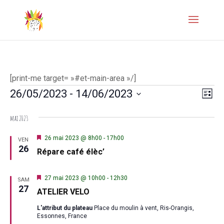
[print-me target= »#et-main-area »/]
Évènements
Naviga
Navi
26/05/2023
 - 
14/06/2023
Liste
de
par
Sélectionnez
mai 2023
vues
une
consul
Évèn
date.
Mis
26 mai 2023 @ 8h00
-
17h00
VEN
en
26
Répare café élèc’
avant
Mis
27 mai 2023 @ 10h00
-
12h30
SAM
en
27
ATELIER VELO
avant
L'attribut du plateau
Place du moulin à vent, Ris-Orangis,
Essonnes, France