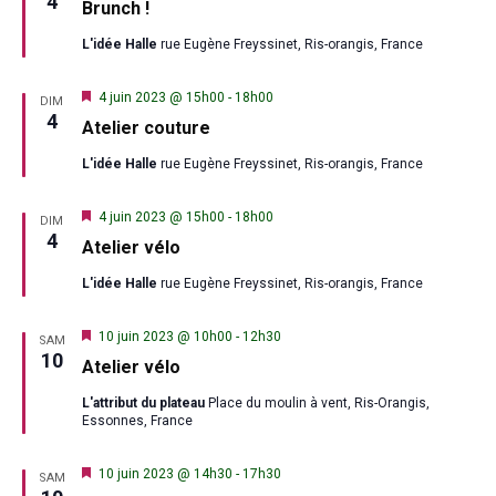
4
Brunch !
avant
L'idée Halle
rue Eugène Freyssinet, Ris-orangis, France
Mis
4 juin 2023 @ 15h00
-
18h00
DIM
en
4
Atelier couture
avant
L'idée Halle
rue Eugène Freyssinet, Ris-orangis, France
Mis
4 juin 2023 @ 15h00
-
18h00
DIM
en
4
Atelier vélo
avant
L'idée Halle
rue Eugène Freyssinet, Ris-orangis, France
Mis
10 juin 2023 @ 10h00
-
12h30
SAM
en
10
Atelier vélo
avant
L'attribut du plateau
Place du moulin à vent, Ris-Orangis,
Essonnes, France
Mis
10 juin 2023 @ 14h30
-
17h30
SAM
en