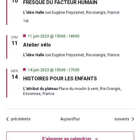
10
FRESQUE DU FACTEUR HUMAIN
avant
L'idée Halle
rue Eugène Freyssinet, Ris-orangis, France
15€
Mis
11 juin 2023 @ 15h00
-
18h00
DIM
en
11
Atelier vélo
avant
L'idée Halle
rue Eugène Freyssinet, Ris-orangis, France
Mis
14 juin 2023 @ 15h30
-
17h30
MER
en
14
HISTOIRES POUR LES ENFANTS
avant
L'attribut du plateau
Place du moulin à vent, Ris-Orangis,
Essonnes, France
Évènements
Évènements
précédents
Aujourd’hui
suivants
S’abonner au calendrier