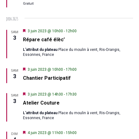
Gratuit
juin 2023
Mis
3 juin 2023 @ 10h00
-
12h00
SAM
en
3
Répare café élèc’
avant
L'attribut du plateau
Place du moulin à vent, Ris-Orangis,
Essonnes, France
Mis
3 juin 2023 @ 10h00
-
17h00
SAM
en
3
Chantier Participatif
avant
Mis
3 juin 2023 @ 14h30
-
17h30
SAM
en
3
Atelier Couture
avant
L'attribut du plateau
Place du moulin à vent, Ris-Orangis,
Essonnes, France
Mis
4 juin 2023 @ 11h00
-
15h00
DIM
en