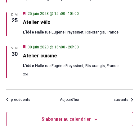
Mis
25 juin 2023 @ 15h00
-
18h00
DIM
en
25
Atelier vélo
avant
L'idée Halle
rue Eugène Freyssinet, Ris-orangis, France
Mis
30 juin 2023 @ 18h00
-
20h00
VEN
en
30
Atelier cuisine
avant
L'idée Halle
rue Eugène Freyssinet, Ris-orangis, France
25€
Évènements
Évènements
précédents
Aujourd’hui
suivants
S’abonner au calendrier