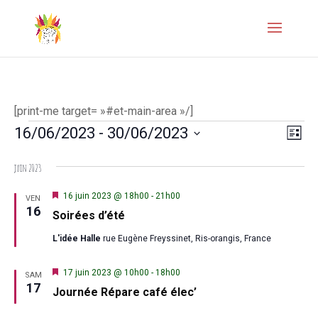
[print-me target= »#et-main-area »/]
Évènements
Naviga
Navi
16/06/2023
 - 
30/06/2023
Liste
de
par
Sélectionnez
juin 2023
vues
une
consul
Évèn
date.
Mis
16 juin 2023 @ 18h00
-
21h00
VEN
en
16
Soirées d’été
avant
L'idée Halle
rue Eugène Freyssinet, Ris-orangis, France
Mis
17 juin 2023 @ 10h00
-
18h00
SAM
en
17
Journée Répare café élec’
avant