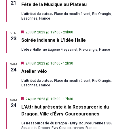
en
21
Fête de la Musique au Plateau
avant
L'attribut du plateau
Place du moulin à vent, Ris-Orangis,
Essonnes, France
Mis
23 juin 2023 @ 19h00
-
23h00
VEN
en
23
Soirée indienne à L’Idée Halle
avant
L'idée Halle
rue Eugène Freyssinet, Ris-orangis, France
Mis
24 juin 2023 @ 10h00
-
12h30
SAM
en
24
Atelier vélo
avant
L'attribut du plateau
Place du moulin à vent, Ris-Orangis,
Essonnes, France
Mis
24 juin 2023 @ 10h00
-
17h30
SAM
en
24
L’Attribut présente à la Ressourcerie du
avant
Dragon, Ville d’Évry-Courcouronnes
La Ressourcerie du Dragon - Evry-Courcouronnes
306
Square du Dragon, Evry-Courcouronnes, France