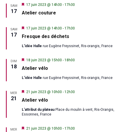
Mis
17 juin 2023 @ 14h30
-
17h30
SAM
en
17
Atelier couture
avant
Mis
17 juin 2023 @ 14h30
-
17h30
SAM
en
17
Fresque des déchets
avant
L'idée Halle
rue Eugène Freyssinet, Ris-orangis, France
Mis
18 juin 2023 @ 15h00
-
18h00
DIM
en
18
Atelier vélo
avant
L'idée Halle
rue Eugène Freyssinet, Ris-orangis, France
Mis
21 juin 2023 @ 10h00
-
12h30
MER
en
21
Atelier vélo
avant
L'attribut du plateau
Place du moulin à vent, Ris-Orangis,
Essonnes, France
Mis
21 juin 2023 @ 10h00
-
17h30
MER