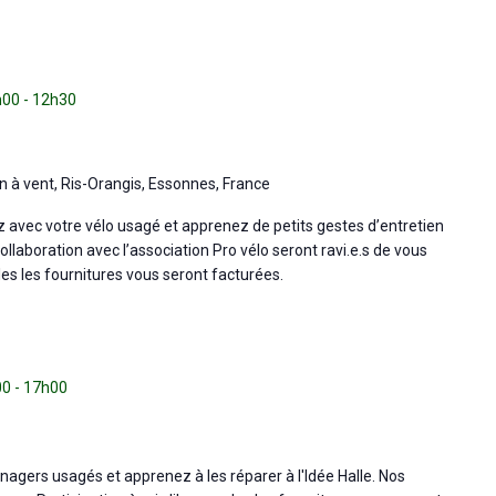
h00
-
12h30
n à vent, Ris-Orangis, Essonnes, France
ez avec votre vélo usagé et apprenez de petits gestes d’entretien
llaboration avec l’association Pro vélo seront ravi.e.s de vous
ules les fournitures vous seront facturées.
00
-
17h00
agers usagés et apprenez à les réparer à l'Idée Halle. Nos