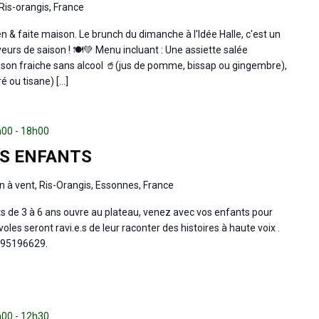
Ris-orangis, France
n & faite maison. Le brunch du dimanche à l'Idée Halle, c'est un
veurs de saison ! 🍽💚 Menu incluant : Une assiette salée
son fraiche sans alcool 🥤(jus de pomme, bissap ou gingembre),
 ou tisane) […]
h00
-
18h00
ES ENFANTS
n à vent, Ris-Orangis, Essonnes, France
nts de 3 à 6 ans ouvre au plateau, venez avec vos enfants pour
s seront ravi.e.s de leur raconter des histoires à haute voix .
0695196629.
h00
-
12h30