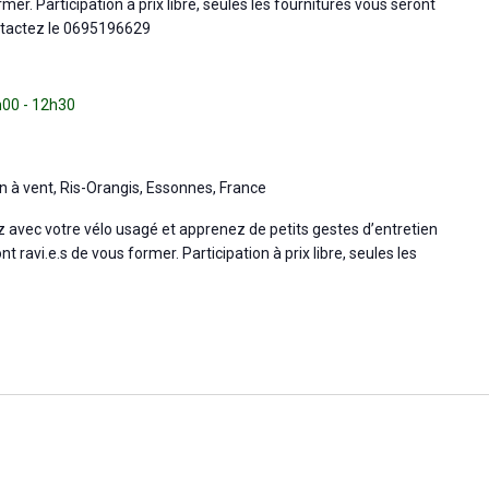
mer. Participation à prix libre, seules les fournitures vous seront
ntactez le 0695196629
h00
-
12h30
n à vent, Ris-Orangis, Essonnes, France
ez avec votre vélo usagé et apprenez de petits gestes d’entretien
 ravi.e.s de vous former. Participation à prix libre, seules les