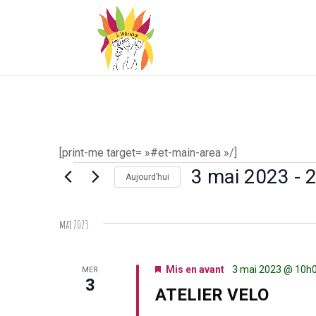
[print-me target= »#et-main-area »/]
Évènements
3 mai 2023
 - 
2
Aujourd’hui
Sélectionnez
une
mai 2023
date.
Mis en avant
3 mai 2023 @ 10h
MER
3
ATELIER VELO