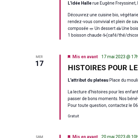
L'idée Halle
rue Eugène Freyssinet, 
Découvrez une cuisine bio, végétarie
rendez-vous convivial et plein de sa
composée 🥗 Un dessert 🍰 Une bois
1 boisson chaude ☕(café/thé/chicoré
Mis en avant
17 mai 2023 @ 17
MER
17
HISTOIRES POUR L
L'attribut du plateau
Place du mouli
La lecture d’histoires pour les enfa
passer de bons moments. Nos bénévole
Pour toute question, contactez le 
Gratuit
Mis en avant
20 mai 2023 @ 10
SAM