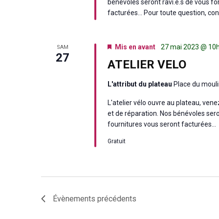
bénévoles seront ravi.e.s de vous for
facturées… Pour toute question, co
Mis en avant
27 mai 2023 @ 10
SAM
27
ATELIER VELO
L'attribut du plateau
Place du mouli
L'atelier vélo ouvre au plateau, ven
et de réparation. Nos bénévoles seront
fournitures vous seront facturées…
Gratuit
Évènements
précédents