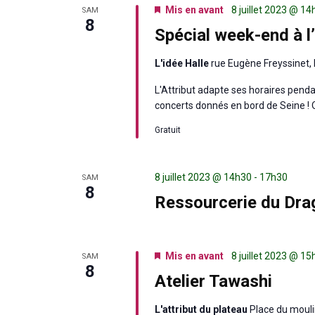
Mis en avant
8 juillet 2023 @ 1
SAM
8
Spécial week-end à l’
L'idée Halle
rue Eugène Freyssinet, 
L'Attribut adapte ses horaires pend
concerts donnés en bord de Seine ! O
Gratuit
8 juillet 2023 @ 14h30
-
17h30
SAM
8
Ressourcerie du Drago
Mis en avant
8 juillet 2023 @ 1
SAM
8
Atelier Tawashi
L'attribut du plateau
Place du mouli