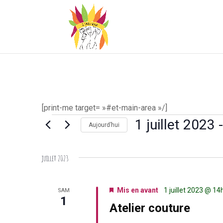
[print-me target= »#et-main-area »/]
Évènements
1 juillet 2023
 -
Aujourd’hui
Sélectionnez
une
juillet 2023
date.
Mis en avant
1 juillet 2023 @ 1
SAM
1
Atelier couture