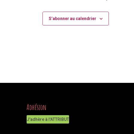
S’abonner au calendrier
Adhésion
J'adhère à l'ATTRIBUT