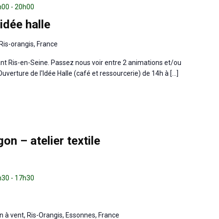
4h00
-
20h00
idée halle
Ris-orangis, France
ant Ris-en-Seine. Passez nous voir entre 2 animations et/ou
uverture de l'Idée Halle (café et ressourcerie) de 14h à […]
n – atelier textile
5h30
-
17h30
n à vent, Ris-Orangis, Essonnes, France