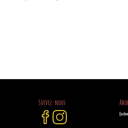
Suivez-nous
Abo
[sib