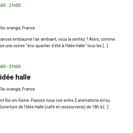
8h00
-
21h00
Ris-orangis, France
vacances embaume l'air ambiant, vous la sentez ? Alors, comme
e une soirée "éco-quartier d'été à l'Idée Halle" tous les […]
8h00
-
21h00
idée halle
Ris-orangis, France
ant Ris-en-Seine. Passez nous voir entre 2 animations et/ou
uverture de l'Idée Halle (café et ressourcerie) de 18h à […]