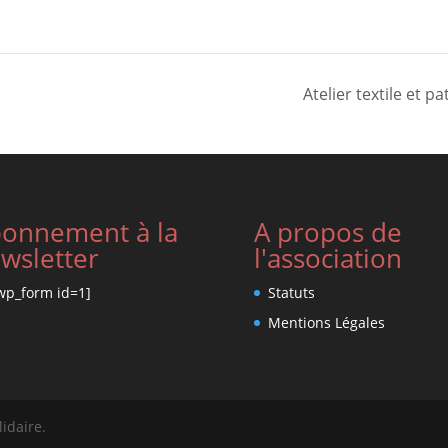
Atelier textile et
onnement à la
A propos de
wsletter
l'association
wp_form id=1]
Statuts
Mentions Légales
lidaire.