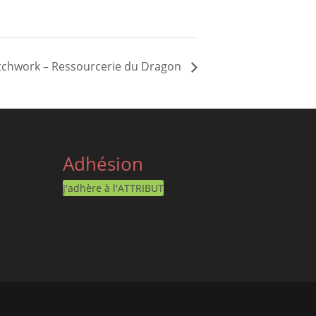
 patchwork – Ressourcerie du Dragon
Adhésion
J'adhère à l'ATTRIBUT