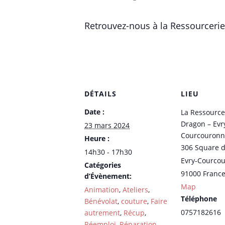
Retrouvez-nous à la Ressourcerie 
DÉTAILS
LIEU
Date :
La Ressource
Dragon – Evr
23 mars 2024
Courcouronn
Heure :
306 Square 
14h30 - 17h30
Evry-Courco
Catégories
91000
Franc
d’Évènement:
Map
Animation
,
Ateliers
,
Téléphone
Bénévolat
,
couture
,
Faire
0757182616
autrement
,
Récup
,
Réemploi
,
Réparation
,