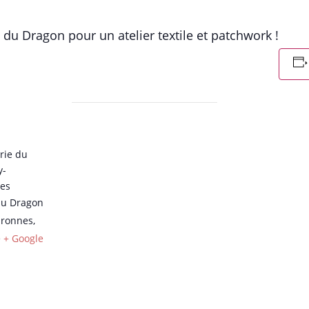
du Dragon pour un atelier textile et patchwork !
rie du
y-
es
du Dragon
uronnes
,
e
+ Google