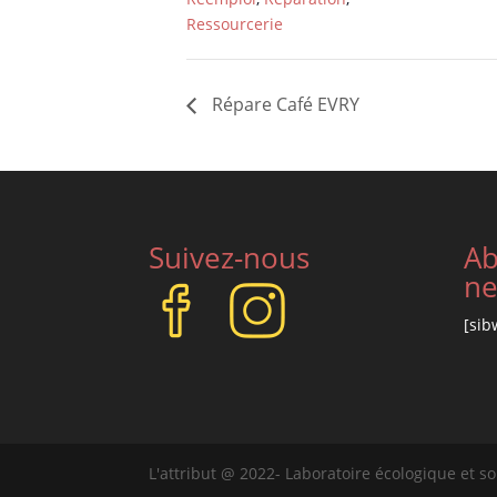
Ressourcerie
Répare Café EVRY
Suivez-nous
Ab
ne
[sib
L'attribut @ 2022- Laboratoire écologique et so