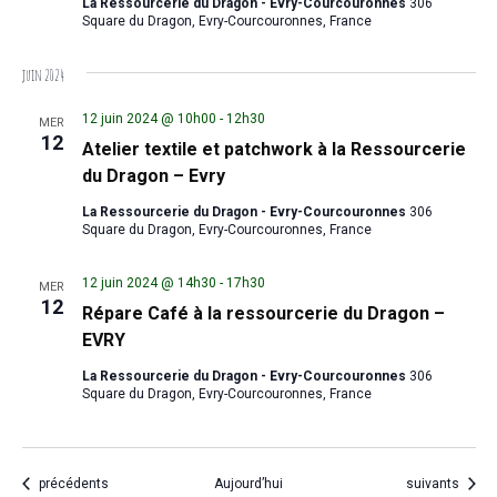
La Ressourcerie du Dragon - Evry-Courcouronnes
306
Square du Dragon, Evry-Courcouronnes, France
juin 2024
12 juin 2024 @ 10h00
-
12h30
MER
12
Atelier textile et patchwork à la Ressourcerie
du Dragon – Evry
La Ressourcerie du Dragon - Evry-Courcouronnes
306
Square du Dragon, Evry-Courcouronnes, France
12 juin 2024 @ 14h30
-
17h30
MER
12
Répare Café à la ressourcerie du Dragon –
EVRY
La Ressourcerie du Dragon - Evry-Courcouronnes
306
Square du Dragon, Evry-Courcouronnes, France
Évènements
Évènements
précédents
Aujourd’hui
suivants