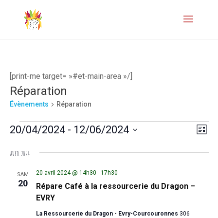
[print-me target= »#et-main-area »/]
Réparation
Évènements
Réparation
Évènements
Naviga
Navi
20/04/2024
 - 
12/06/2024
Liste
de
par
Sélectionnez
avril 2024
vues
une
consul
Évèn
date.
20 avril 2024 @ 14h30
-
17h30
SAM
20
Répare Café à la ressourcerie du Dragon –
EVRY
La Ressourcerie du Dragon - Evry-Courcouronnes
306