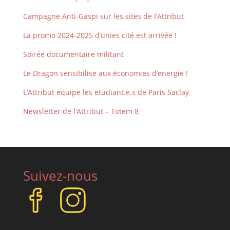
Campagne Anti-Gaspi sur les sites de l’Attribut
La promo 2024-2025 d’unies cité est arrivée !
Soirée documentaire militant
Le Dragon sensibilise aux économies d’energie !
L’Attribut equipe les etudiant.e.s de Paris Saclay
Newsletter de l’Attribut – Totem 8
Suivez-nous