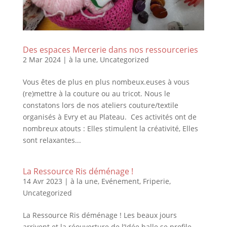
Des espaces Mercerie dans nos ressourceries
2 Mar 2024
|
à la une
,
Uncategorized
Vous êtes de plus en plus nombeux.euses à vous
(re)mettre à la couture ou au tricot. Nous le
constatons lors de nos ateliers couture/textile
organisés à Evry et au Plateau. Ces activités ont de
nombreux atouts : Elles stimulent la créativité, Elles
sont relaxantes...
La Ressource Ris déménage !
14 Avr 2023
|
à la une
,
Evénement
,
Friperie
,
Uncategorized
La Ressource Ris déménage ! Les beaux jours
arrivent et la réouverture de l’Idée halle se profile…