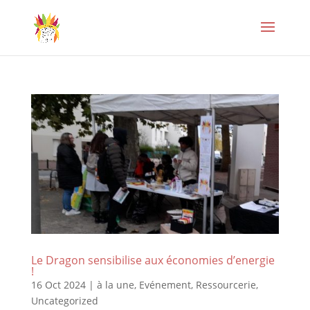
Le Dragon sensibilise aux économies d’energie
!
16 Oct 2024
|
à la une
,
Evénement
,
Ressourcerie
,
Uncategorized