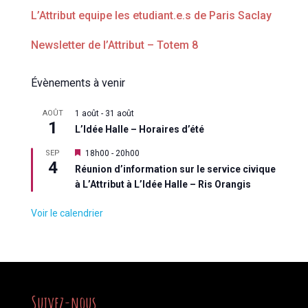
L’Attribut equipe les etudiant.e.s de Paris Saclay
Newsletter de l’Attribut – Totem 8
Évènements à venir
AOÛT
1 août
-
31 août
1
L’Idée Halle – Horaires d’été
M
SEP
18h00
-
20h00
4
i
Réunion d’information sur le service civique
s
à L’Attribut à L’Idée Halle – Ris Orangis
e
n
a
Voir le calendrier
v
a
n
t
Suivez-nous