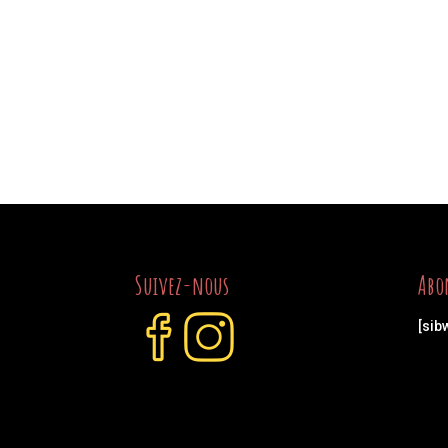
Suivez-nous
Abo
[sib